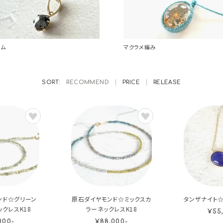
ーム
マクラメ編み
RECOMMEND
PRICE
RELEASE
ンド☆グリーン
原石ダイヤモンド☆ミックスカ
タンザナイト☆
クレスK18
ラーネックレスK18
¥55
000-
¥88,000-