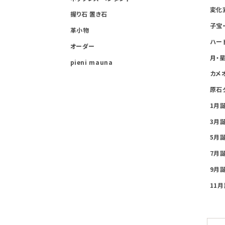
変化
握り石 置き石
子宝
革小物
ハー
オーダー
月・
pieni mauna
カメ
原石
1月
3月
5月
7月
9月
11