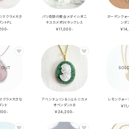
☆マクラメ大き
パリ奇跡の教会メダイ☆オニ
ガーデンクォ
ントPL
キスカメオSVネックレス
ンダ
200-
¥11,000-
¥14
 OUT
SOL
マクラメ大きな
アベンチュリン&シェル☆カメ
レモンクォー
ダント
オペンダントB
¥11
100-
¥24,200-