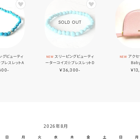
SOLD OUT
ングビューティ
スリーピングビューティ
アクセ
NEW
NEW
ブレスレットA
ーターコイズ☆ブレスレットD
Baby
800-
¥36,300-
¥13
2026年8月
日
月
火
水
木
金
土
日
月