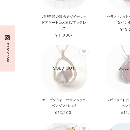
パリ奇跡の教会メダイ☆レッ
セラフィナイト
ドアゲートカメオSVネックレ
なペンダ
ス
¥13,
¥11,000-
Instagram
SOLD OUT
SOLD
ガーデンクォーツ☆マクラメ
レピドライト☆
ペンダントNo.3
ペン
¥13,200-
¥12,