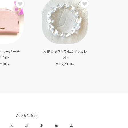
サリーポーチ
お花のキラキラ水晶ブレスレ
 Pink
ット
,200-
¥15,400-
2026年9月
火
水
木
金
土