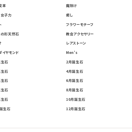
変革
魔除け
・女子力
癒し
ト
フラワーモチーフ
星の形天然石
教会アクセサリー
オ
レアストーン
ダイヤモンド
Men's
誕生石
2月誕生石
誕生石
4月誕生石
誕生石
6月誕生石
誕生石
8月誕生石
誕生石
10月誕生石
月誕生石
12月誕生石