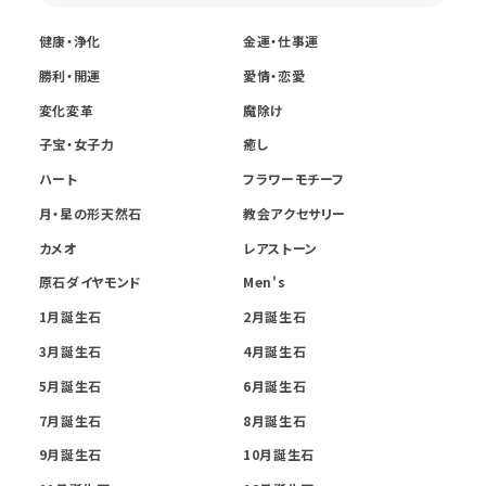
健康・浄化
金運・仕事運
勝利・開運
愛情・恋愛
変化変革
魔除け
子宝・女子力
癒し
ハート
フラワーモチーフ
月・星の形天然石
教会アクセサリー
カメオ
レアストーン
原石ダイヤモンド
Men's
1月誕生石
2月誕生石
3月誕生石
4月誕生石
5月誕生石
6月誕生石
7月誕生石
8月誕生石
9月誕生石
10月誕生石