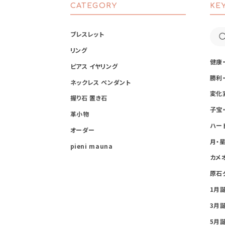
CATEGORY
KE
ブレスレット
リング
健康
ピアス イヤリング
勝利
ネックレス ペンダント
変化
握り石 置き石
子宝
革小物
ハー
オーダー
月・
pieni mauna
カメ
原石
1月
3月
5月