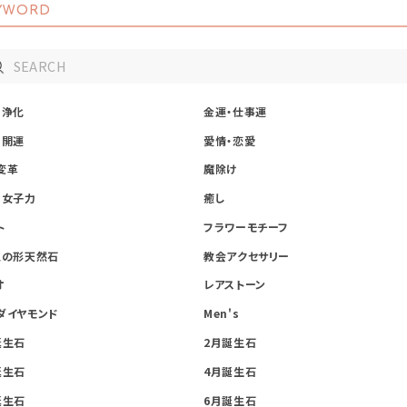
YWORD
・浄化
金運・仕事運
・開運
愛情・恋愛
変革
魔除け
・女子力
癒し
ト
フラワーモチーフ
星の形天然石
教会アクセサリー
オ
レアストーン
ダイヤモンド
Men's
誕生石
2月誕生石
誕生石
4月誕生石
誕生石
6月誕生石