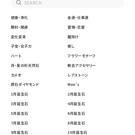
健康・浄化
金運・仕事運
勝利・開運
愛情・恋愛
変化変革
魔除け
子宝・女子力
癒し
ハート
フラワーモチーフ
月・星の形天然石
教会アクセサリー
カメオ
レアストーン
原石ダイヤモンド
Men's
1月誕生石
2月誕生石
3月誕生石
4月誕生石
5月誕生石
6月誕生石
7月誕生石
8月誕生石
9月誕生石
10月誕生石