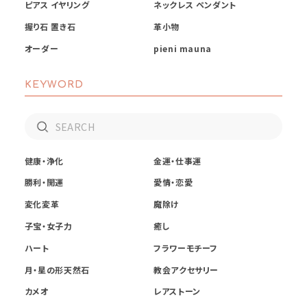
ピアス イヤリング
ネックレス ペンダント
握り石 置き石
革小物
オーダー
pieni mauna
KEYWORD
健康・浄化
金運・仕事運
勝利・開運
愛情・恋愛
変化変革
魔除け
子宝・女子力
癒し
ハート
フラワーモチーフ
月・星の形天然石
教会アクセサリー
カメオ
レアストーン