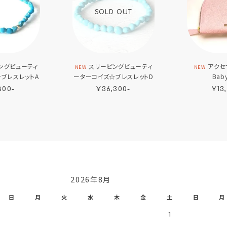
SOLD OUT
ングビューティ
スリーピングビューティ
アクセ
NEW
NEW
ブレスレットA
ーターコイズ☆ブレスレットD
Baby
800-
¥36,300-
¥13
2026年8月
日
月
火
水
木
金
土
日
月
1