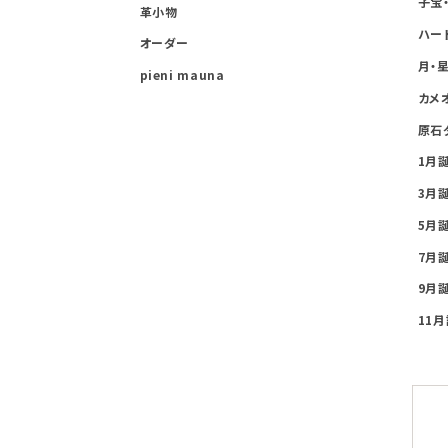
子宝
革小物
ハー
オーダー
月・
pieni mauna
カメ
原石
1月
3月
5月
7月
9月
11