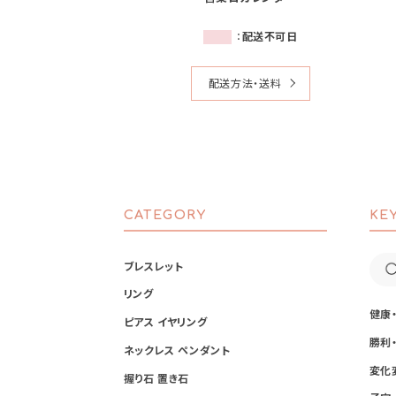
：
配送不可日
配送方法・送料
CATEGORY
KE
ブレスレット
リング
健康
ピアス イヤリング
勝利
ネックレス ペンダント
変化
握り石 置き石