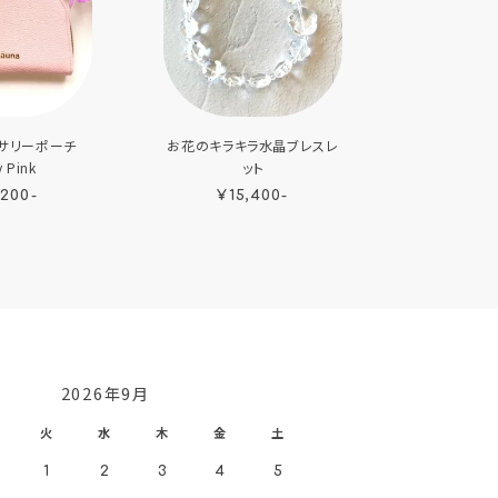
サリーポーチ
お花のキラキラ水晶ブレスレ
 Pink
ット
,200-
¥15,400-
2026年9月
火
水
木
金
土
1
2
3
4
5