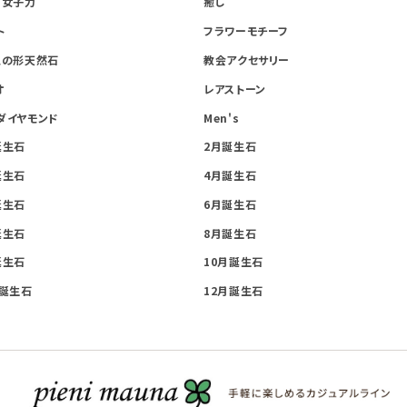
・女子力
癒し
ト
フラワーモチーフ
星の形天然石
教会アクセサリー
オ
レアストーン
ダイヤモンド
Men's
誕生石
2月誕生石
誕生石
4月誕生石
誕生石
6月誕生石
誕生石
8月誕生石
誕生石
10月誕生石
月誕生石
12月誕生石